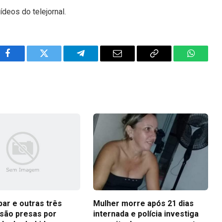
ídeos do telejornal.
Facebook
Twitter
Telegram
Email
Copy
WhatsA
Link
bar e outras três
Mulher morre após 21 dias
são presas por
internada e polícia investiga