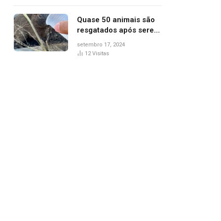
agredi-lo
Quase 50 animais são
resgatados após serem
vítimas de incêndios
setembro 17, 2024
florestais no Tocantins
12
Visitas
pp