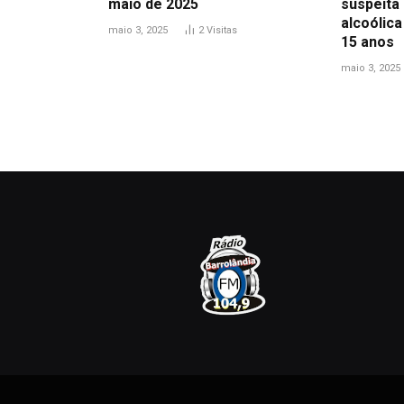
maio de 2025
suspeita 
alcoólic
maio 3, 2025
2
Visitas
15 anos
maio 3, 2025