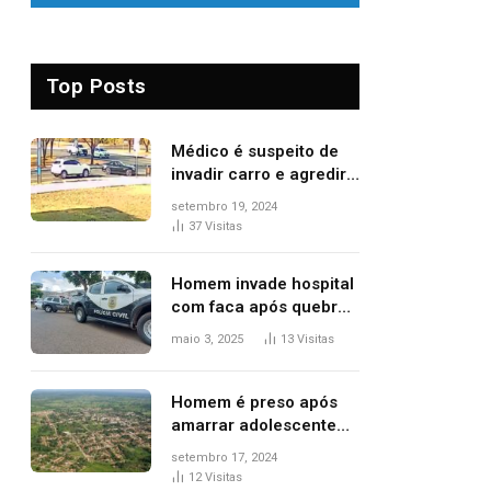
Top Posts
Médico é suspeito de
invadir carro e agredir
delegado aposentado
setembro 19, 2024
durante confusão no
37
Visitas
trânsito
Homem invade hospital
com faca após quebrar
porta de vidro, diz
maio 3, 2025
13
Visitas
polícia
Homem é preso após
amarrar adolescente
suspeito de furto em
setembro 17, 2024
estaca de cerca e
12
Visitas