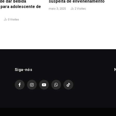
de dar bebida
suspeita de envenenamento
a para adolescente de
maio 3, 2025
2
Visitas
0
Visitas
Siga-nós
Facebook
Instagram
YouTube
WhatsApp
TikTok