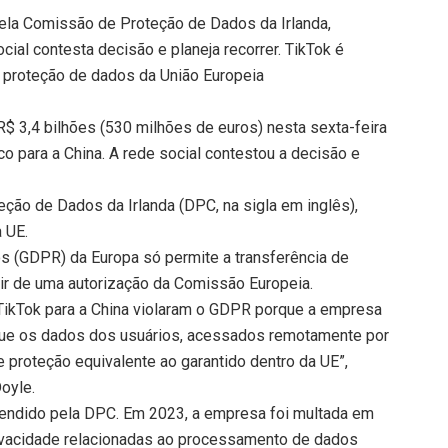
 pela Comissão de Proteção de Dados da Irlanda,
cial contesta decisão e planeja recorrer. TikTok é
de proteção de dados da União Europeia
R$ 3,4 bilhões (530 milhões de euros) nesta sexta-feira
co para a China. A rede social contestou a decisão e
eção de Dados da Irlanda (DPC, na sigla em inglês),
a UE.
 (GDPR) da Europa só permite a transferência de
tir de uma autorização da Comissão Europeia.
TikTok para a China violaram o GDPR porque a empresa
r que os dados dos usuários, acessados remotamente por
e proteção equivalente ao garantido dentro da UE”,
oyle.
eendido pela DPC. Em 2023, a empresa foi multada em
privacidade relacionadas ao processamento de dados