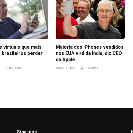
 virtuais que mais
Maioria dos iPhones vendidos
 brasileiros perder
nos EUA virá da Índia, diz CEO
da Apple
8
Visitas
maio 3, 2025
8
Visitas
Siga-nós