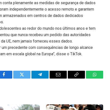
m conta plenamente as medidas de segurança de dados
itoram independentemente o acesso remoto e garantem
am armazenados em centros de dados dedicados
os.
adolescentes ao redor do mundo nos últimos anos e tem
centou que nunca recebeu um pedido das autoridades
 da UE, nem jamais forneceu esses dados.
er um precedente com consequências de longo alcance
am em escala global na Europa”, disse o TikTok.
Facebook
Twitter
Telegram
Email
Copy
WhatsA
Link