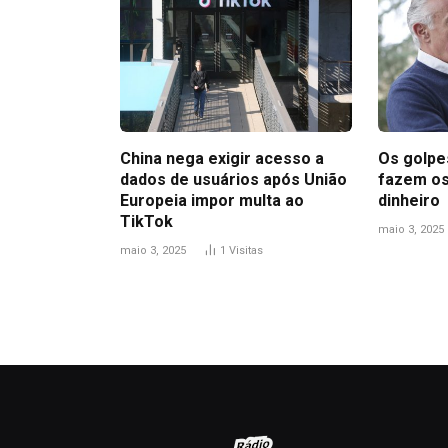
China nega exigir acesso a
Os golpes
dados de usuários após União
fazem os
Europeia impor multa ao
dinheiro
TikTok
maio 3, 2025
maio 3, 2025
1
Visitas