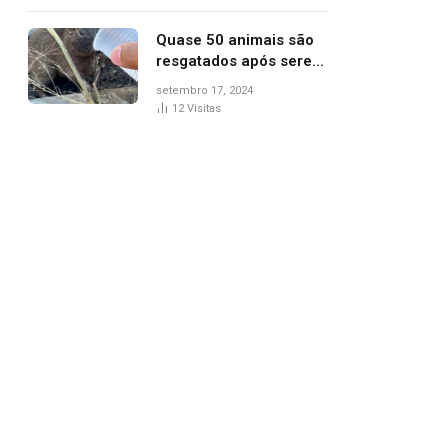
agredi-lo
Quase 50 animais são
resgatados após serem
vítimas de incêndios
setembro 17, 2024
florestais no Tocantins
12
Visitas