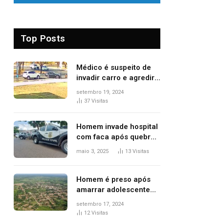
Top Posts
Médico é suspeito de
invadir carro e agredir
delegado aposentado
setembro 19, 2024
durante confusão no
37
Visitas
trânsito
Homem invade hospital
com faca após quebrar
porta de vidro, diz
maio 3, 2025
13
Visitas
polícia
Homem é preso após
amarrar adolescente
suspeito de furto em
setembro 17, 2024
estaca de cerca e
12
Visitas