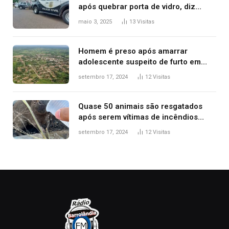
após quebrar porta de vidro, diz
polícia
maio 3, 2025
13
Visitas
Homem é preso após amarrar
adolescente suspeito de furto em
estaca de cerca e agredi-lo
setembro 17, 2024
12
Visitas
Quase 50 animais são resgatados
após serem vítimas de incêndios
florestais no Tocantins
setembro 17, 2024
12
Visitas