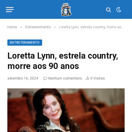
»
»
Home
Entretenimento
Loretta Lynn, estrela country, morre aos 90 anos
ENTRETENIMENTO
Loretta Lynn, estrela country,
morre aos 90 anos
setembro 16, 2024
Nenhum comentário
0
Visitas