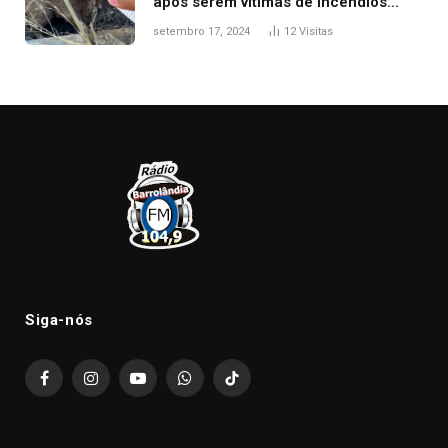
após serem vítimas de incêndios
florestais no Tocantins
setembro 17, 2024
12
Visitas
Siga-nós
Facebook
Instagram
YouTube
WhatsApp
TikTok