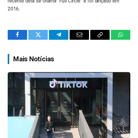
recente dela se chama “Full Circle” e foi lançado em
2016.
Facebook
Twitter
Telegram
Email
Copy
WhatsA
Link
Mais Notícias