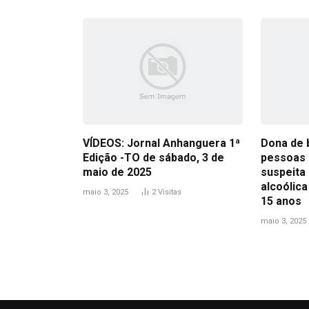
VÍDEOS: Jornal Anhanguera 1ª
Dona de 
Edição -TO de sábado, 3 de
pessoas 
maio de 2025
suspeita 
alcoólic
maio 3, 2025
2
Visitas
15 anos
maio 3, 2025