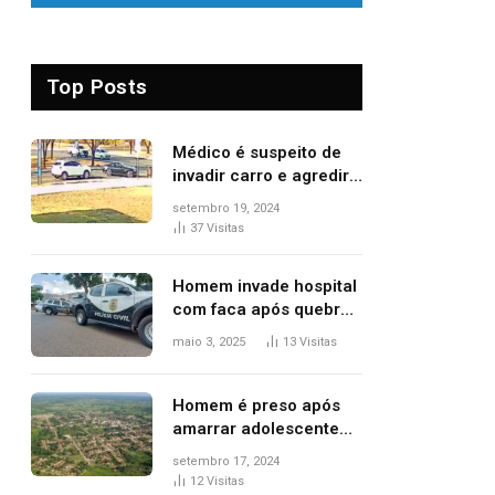
Top Posts
Médico é suspeito de
invadir carro e agredir
delegado aposentado
setembro 19, 2024
durante confusão no
37
Visitas
trânsito
Homem invade hospital
com faca após quebrar
porta de vidro, diz
maio 3, 2025
13
Visitas
polícia
Homem é preso após
amarrar adolescente
suspeito de furto em
setembro 17, 2024
estaca de cerca e
12
Visitas