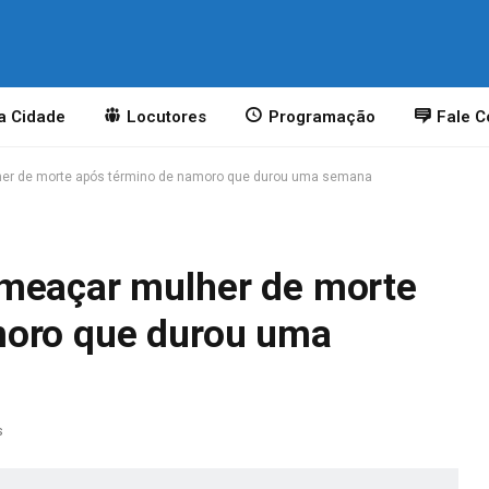
a Cidade
Locutores
Programação
Fale 
her de morte após término de namoro que durou uma semana
ameaçar mulher de morte
moro que durou uma
s