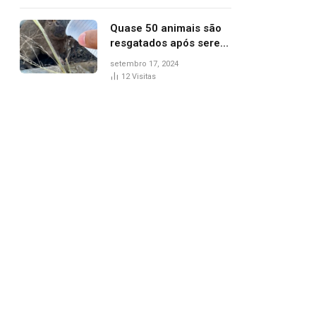
agredi-lo
Quase 50 animais são
resgatados após serem
vítimas de incêndios
setembro 17, 2024
florestais no Tocantins
12
Visitas