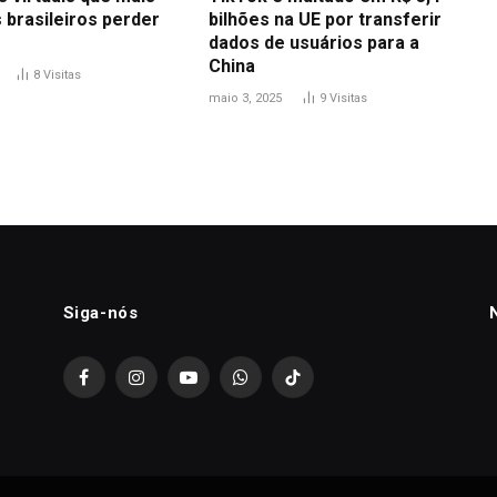
 brasileiros perder
bilhões na UE por transferir
dados de usuários para a
China
8
Visitas
maio 3, 2025
9
Visitas
Siga-nós
Facebook
Instagram
YouTube
WhatsApp
TikTok