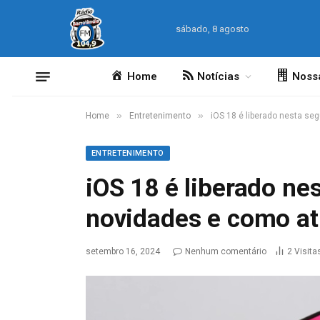
sábado, 8 agosto
Home
Notícias
Noss
»
»
Home
Entretenimento
iOS 18 é liberado nesta se
ENTRETENIMENTO
iOS 18 é liberado ne
novidades e como at
setembro 16, 2024
Nenhum comentário
2
Visita