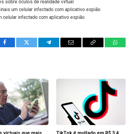
s sobre óculos de realidade virtual
inais um celular infectado com aplicativo espião
m celular infectado com aplicativo espião
Facebook
Twitter
Telegram
Email
Copy
WhatsA
Link
 virtuais que mais
TikTok é multado em R$ 3,4