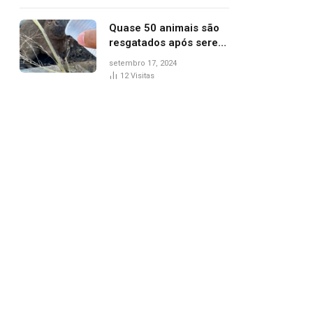
agredi-lo
Quase 50 animais são
resgatados após serem
vítimas de incêndios
setembro 17, 2024
florestais no Tocantins
12
Visitas