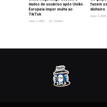
dados de usuários após União
fazem os
Europeia impor multa ao
dinheiro
TikTok
maio 3, 2025
maio 3, 2025
1
Visitas