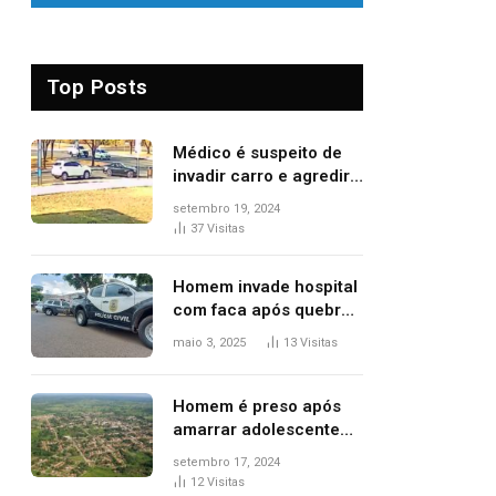
Top Posts
Médico é suspeito de
invadir carro e agredir
delegado aposentado
setembro 19, 2024
durante confusão no
37
Visitas
trânsito
Homem invade hospital
com faca após quebrar
porta de vidro, diz
maio 3, 2025
13
Visitas
polícia
Homem é preso após
amarrar adolescente
suspeito de furto em
setembro 17, 2024
estaca de cerca e
12
Visitas