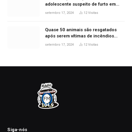
adolescente suspeito de furto em
estaca de cerca e agredi-lo
setembro 17, 2024
12
Visitas
Quase 50 animais são resgatados
após serem vítimas de incêndios
florestais no Tocantins
setembro 17, 2024
12
Visitas
Siga-nós