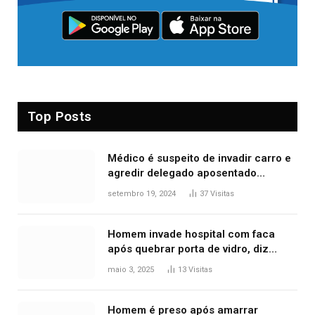
Top Posts
Médico é suspeito de invadir carro e
agredir delegado aposentado
durante confusão no trânsito
setembro 19, 2024
37
Visitas
Homem invade hospital com faca
após quebrar porta de vidro, diz
polícia
maio 3, 2025
13
Visitas
Homem é preso após amarrar