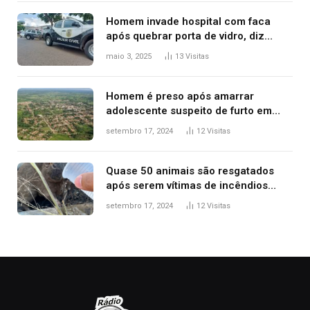
Homem invade hospital com faca
após quebrar porta de vidro, diz
polícia
maio 3, 2025
13
Visitas
Homem é preso após amarrar
adolescente suspeito de furto em
estaca de cerca e agredi-lo
setembro 17, 2024
12
Visitas
Quase 50 animais são resgatados
após serem vítimas de incêndios
florestais no Tocantins
setembro 17, 2024
12
Visitas