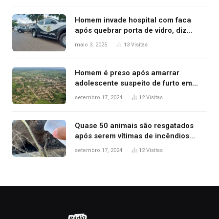
Homem invade hospital com faca
após quebrar porta de vidro, diz
polícia
maio 3, 2025
13
Visitas
Homem é preso após amarrar
adolescente suspeito de furto em
estaca de cerca e agredi-lo
setembro 17, 2024
12
Visitas
Quase 50 animais são resgatados
após serem vítimas de incêndios
florestais no Tocantins
setembro 17, 2024
12
Visitas