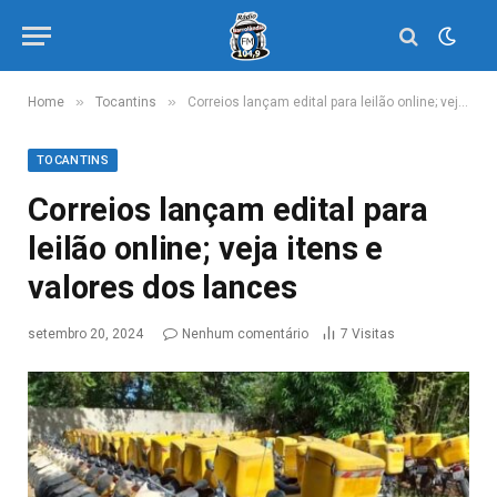
»
»
Home
Tocantins
Correios lançam edital para leilão online; veja itens e valores dos lances
TOCANTINS
Correios lançam edital para
leilão online; veja itens e
valores dos lances
setembro 20, 2024
Nenhum comentário
7
Visitas