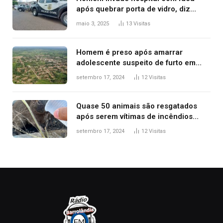
após quebrar porta de vidro, diz
polícia
maio 3, 2025
13
Visitas
Homem é preso após amarrar
adolescente suspeito de furto em
estaca de cerca e agredi-lo
setembro 17, 2024
12
Visitas
Quase 50 animais são resgatados
após serem vítimas de incêndios
florestais no Tocantins
setembro 17, 2024
12
Visitas