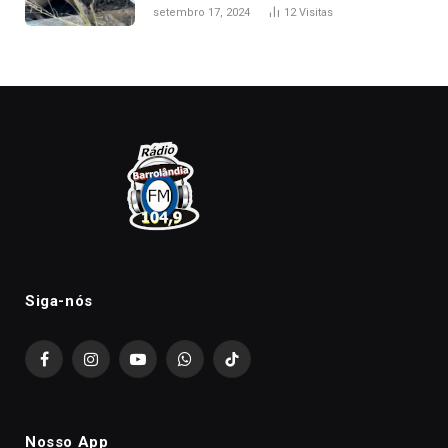
florestais no Tocantins
setembro 17, 2024
12
Visitas
Siga-nós
Facebook
Instagram
YouTube
WhatsApp
TikTok
Nosso App