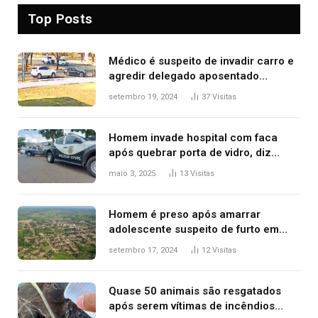
Top Posts
Médico é suspeito de invadir carro e
agredir delegado aposentado
durante confusão no trânsito
setembro 19, 2024
37
Visitas
Homem invade hospital com faca
após quebrar porta de vidro, diz
polícia
maio 3, 2025
13
Visitas
Homem é preso após amarrar
adolescente suspeito de furto em
estaca de cerca e agredi-lo
setembro 17, 2024
12
Visitas
Quase 50 animais são resgatados
após serem vítimas de incêndios