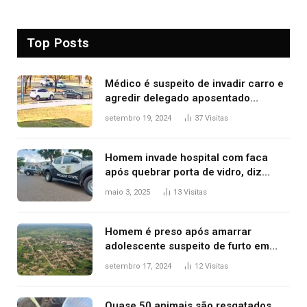
Top Posts
Médico é suspeito de invadir carro e
agredir delegado aposentado
durante confusão no trânsito
setembro 19, 2024
37
Visitas
Homem invade hospital com faca
após quebrar porta de vidro, diz
polícia
maio 3, 2025
13
Visitas
Homem é preso após amarrar
adolescente suspeito de furto em
estaca de cerca e agredi-lo
setembro 17, 2024
12
Visitas
Quase 50 animais são resgatados