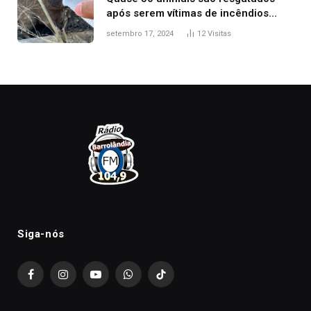
após serem vítimas de incêndios
florestais no Tocantins
setembro 17, 2024
12
Visitas
Siga-nós
Facebook
Instagram
YouTube
WhatsApp
TikTok